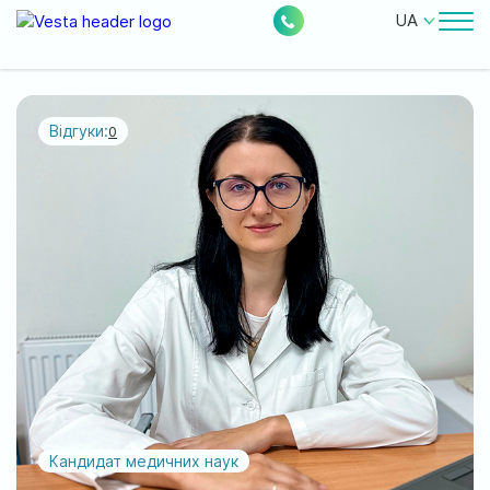
UA
Лікарі
Ціни
Відгуки:
0
Безкоштовні послуги
Про клініку
Контакти
0
228
Акції
Новини
Відгуки
Кандидат медичних наук
Місцезнаходження: