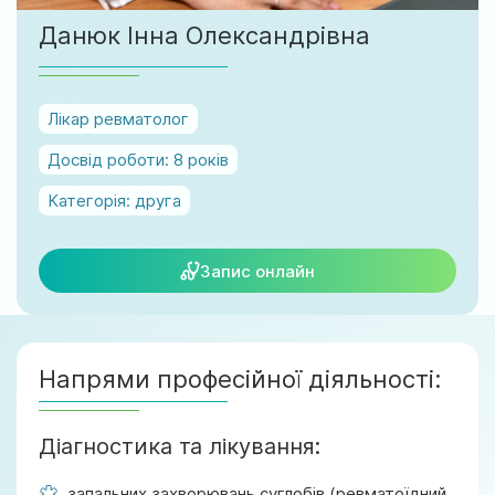
м. Ірпінь, вул. Соборна, 128/1
Данюк Інна Олександрівна
Ми працюємо:
Пн-Пт: 8:00-19:00
Сб: 08:00-18:00
Лікар ревматолог
Нд: 9:00-17:00
Досвід роботи:
8 років
Категорія:
друга
official@test.test.vesta-med.com
Запис онлайн
Ми в соц. мережах
Напрями професійної діяльності:
Діагностика та лікування:
запальних захворювань суглобів (ревматоїдний