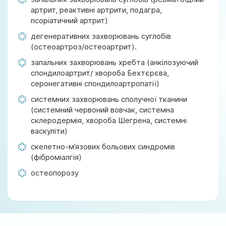
артрит, реактивні артрити, подагра,
псоріатичний артрит)
дегенеративних захворювань суглобів
(остеоартроз/остеоартрит).
запальних захворювань хребта (анкілозуючий
спондилоартрит/ хвороба Бехтєрєва,
серонегативні спондилоартропатії)
системних захворювань сполучної тканини
(системний червоний вовчак, системна
склеродермія, хвороба Шегрена, системні
васкуліти)
скелетно-м’язових больових синдромів
(фіброміалгія)
остеопорозу