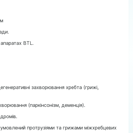
ом
ади.
 апаратах BTL.
егенеративні захворювання хребта (грижі,
ворювання (паркінсонізм, деменція).
дромів.
 зумовлений протрузіями та грижами міжхребцевих