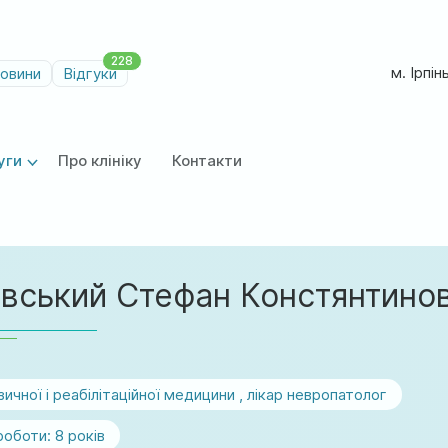
228
м. Ірпін
овини
Відгуки
уги
Про клініку
Контакти
вський Стефан Констянтино
зичної і реабілітаційної медицини , лікар невропатолог
роботи:
8 рокiв