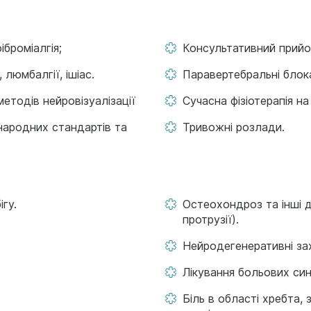
іброміалгія;
Консультативний прий
 люмбалгії, ішіас.
Паравертебральні блок
етодів нейровізуалізації
Сучасна фізіотерапія на
жнародних стандартів та
Тривожні розлади.
гу.
Остеохондроз та інші д
протрузії).
Нейродегенеративні зах
Лікування больових син
Біль в області хребта,