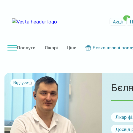
0
Акції
Н
Послуги
Лікарі
Ціни
Безкоштовні посл
Відгуки:
0
Бєля
Лікар фі
Досвід 