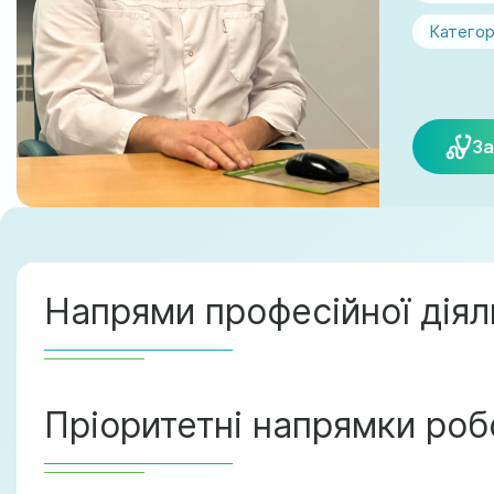
Категор
За
Напрями професійної діял
Пріоритетні напрямки робо