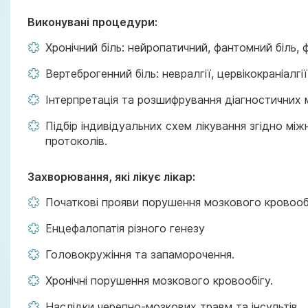
Виконувані процедури:
Хронічний біль: нейропатичний, фантомний біль, ф
Вертеброгенний біль: невралгії, цервікокраніалгії,
Інтерпретація та розшифрування діагностичних м
Підбір індивідуальних схем лікування згідно мі
протоколів.
Захворювання, які лікує лікар:
Початкові прояви порушення мозкового кровообі
Енцефалопатія різного генезу
Головокружіння та запаморочення.
Хронічні порушення мозкового кровообігу.
Наслідки черепно-мозкових травм та інсультів.