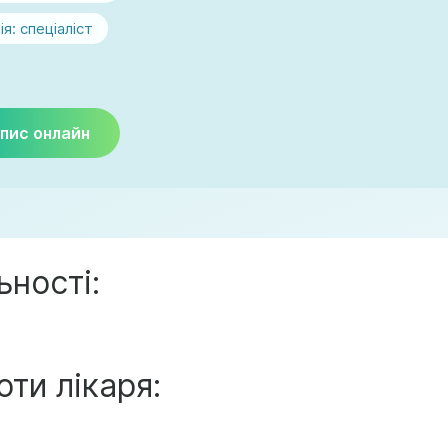
ія:
спеціаліст
пис онлайн
ьності:
ти лікаря: