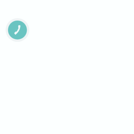
КНОПКА
ЗВ'ЯЗКУ
Завантаж додаток на смартфон