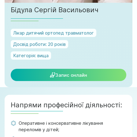
м. Ірпінь, вул. Соборна, 128/1
Бідула Сергій Васильович
Ми працюємо:
Пн-Пт: 8:00-19:00
Сб: 08:00-18:00
Лікар дитячий ортопед травматолог
Нд: 9:00-17:00
Досвід роботи:
20 років
Категорія:
вища
official@test.test.vesta-med.com
Запис онлайн
Ми в соц. мережах
Напрями професійної діяльності:
Оперативне і консервативне лікування
переломів у дітей;