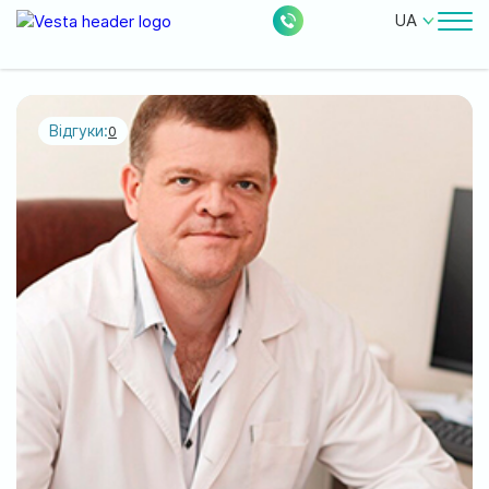
UA
Лікарі
Ціни
Відгуки:
0
Безкоштовні послуги
Про клініку
Контакти
0
228
Акції
Новини
Відгуки
Місцезнаходження: