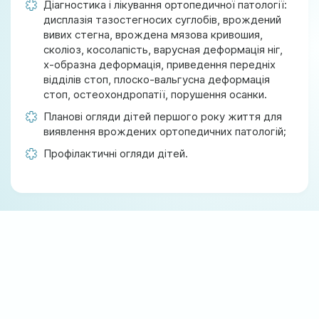
Діагностика і лікування ортопедичної патології:
дисплазія тазостегносих суглобів, врождений
вивих стегна, врождена мязова кривошия,
сколіоз, косолапість, варусная деформація ніг,
х-образна деформація, приведення передніх
відділів стоп, плоско-вальгусна деформація
стоп, остеохондропатії, порушення осанки.
Планові огляди дітей першого року життя для
виявлення врождених ортопедичних патологій;
Профілактичні огляди дітей.